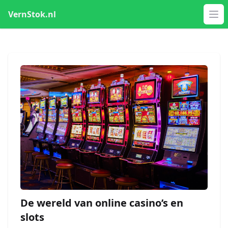
VernStok.nl
Op
De wereld van online casino’s en
slots